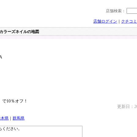
店舗検索：
店舗ログイン
｜
クチコ
l ビーカラーズネイルの地図
A
ね！ で10％オフ！
更新日：201
栃木県
｜
群馬県
ちください。