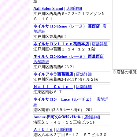
室
Nail Salon Shanti
|
店舗詳細
江戸川区西葛西６−２３−２１マメゾンＮ
Ｓ １０１
ネイルサロンReine（レーヌ） 葛西店
|
店
舗詳細
江戸川区東葛西6-2
ネイルサロンＬｉｅｎ葛西本店
|
店舗詳細
江戸川区中葛西３−１４−１２−１階
ネイルサロンReine（レーヌ） 西葛西店
|
店舗詳細
江戸川区西葛西6-23-21
※店舗の場所
ネイルアネラ西葛西店
|
店舗詳細
江戸川区南葛西2-18-11丸清ビル２階
Ｎａｉｌ Ｃｕｔｅ
|
店舗詳細
江東区南砂６-７
ネイルサロン Luce（ルーチェ）
|
店舗詳
細
港区南青山3-8-9ルーム青山 201
Amour-田町のﾈｲﾙｻﾛﾝｱﾑｰﾙ-
|
店舗詳細
港区芝３・４３・１１三輪ビル１F
Ａｒｂｒｅ
|
店舗詳細
港区六本木３丁目８−１２ ＳＴビル３０