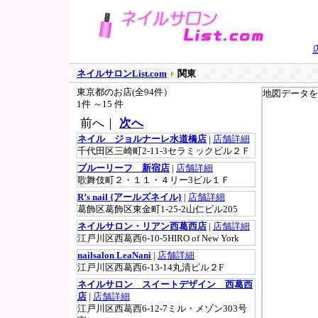
ネイルサロンList.com
関東
東京都のお店(全94件）
地図データを
1件 ～15 件
前へ｜
次へ
ネイル ジョルナーレ水道橋店
|
店舗詳細
千代田区三崎町2-11-3セラミックビル２Ｆ
ブルーリーフ 新宿店
|
店舗詳細
歌舞伎町２・１１・４リー3ビル１Ｆ
R’s nail {アールズネイル}
|
店舗詳細
葛飾区葛飾区東金町1-25-2山仁ビル205
ネイルサロン・リアン西葛西店
|
店舗詳細
江戸川区西葛西6-10-5HIRO of New York
nailsalon LeaNani
|
店舗詳細
江戸川区西葛西6-13-14丸清ビル２F
ネイルサロン スイートデザイン 西葛西
店
|
店舗詳細
江戸川区西葛西6-12-7ミル・メゾン303号