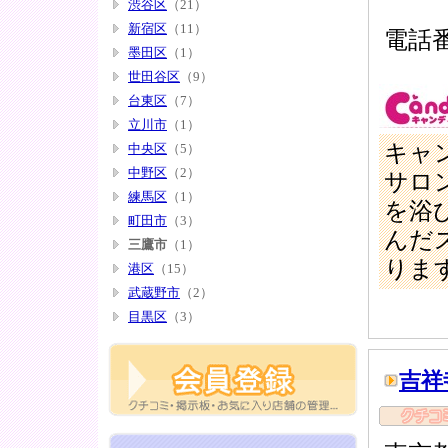
渋谷区
（21）
新宿区
（11）
電話番号
墨田区
（1）
世田谷区
（9）
台東区
（7）
立川市
（1）
キャ
中央区
（5）
中野区
（2）
サロ
練馬区
（1）
を浴
町田市
（3）
んだ
三鷹市
（1）
りま
港区
（15）
武蔵野市
（2）
目黒区
（3）
吉祥