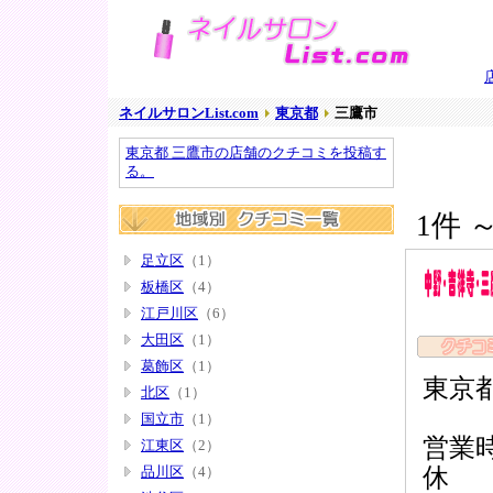
ネイルサロンList.com
東京都
三鷹市
東京都 三鷹市の店舗のクチコミを投稿す
る。
1件 
足立区
（1）
板橋区
（4）
江戸川区
（6）
大田区
（1）
葛飾区
（1）
東京都
北区
（1）
国立市
（1）
営業時
江東区
（2）
休
品川区
（4）