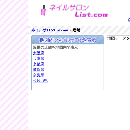
ネイルサロンList.com
近畿
地図データを
近畿の店舗を地図内で表示！
大阪府
兵庫県
京都府
滋賀県
奈良県
和歌山県